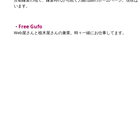
古都鎌倉の地で、鎌倉時代から続く刀鍛冶師のホームページ。現在は
います。
Free Gufo
・
Web屋さんと植木屋さんの兼業。時々一緒にお仕事してます。